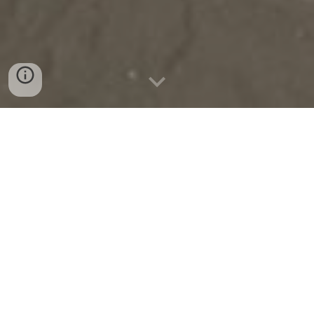
Obiettivi
La Pro Loco Aquara APS è un’Associazione di
Promozione Sociale nata per valorizzare e
promuovere le bellezze culturali, storiche e
naturalistiche del territorio di Aquara (SA). Con
entusiasmo e dedizione, lavoriamo per mantenere vive
le tradizioni locali, organizzando eventi e iniziative che
coinvolgono sia la comunità che i visitatori.